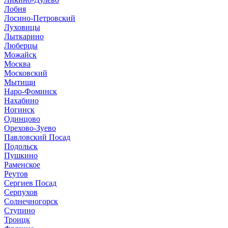
Лобня
Лосино-Петровский
Луховицы
Лыткарино
Люберцы
Можайск
Москва
Московский
Мытищи
Наро-Фоминск
Нахабино
Ногинск
Одинцово
Орехово-Зуево
Павловский Посад
Подольск
Пушкино
Раменское
Реутов
Сергиев Посад
Серпухов
Солнечногорск
Ступино
Троицк