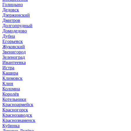
Голицыно
Дедовск
Дзержинский
Дмитров
Долгопрудный
Домодедово
Дубна
Егорьевск
Жуковский
Звенигород
Зеленоград
Ивантеевка
Истра
Кашира
Климовск
Клин
Коломна
Королёв
Котельники
Красноармейск
Красногорск
Краснозаводск
Краснознаменск
Кубинка
Ликино-Дулёво