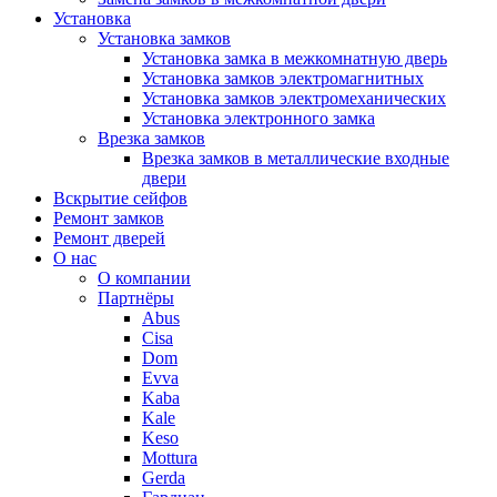
Установка
Установка замков
Установка замка в межкомнатную дверь
Установка замков электромагнитных
Установка замков электромеханических
Установка электронного замка
Врезка замков
Врезка замков в металлические входные
двери
Вскрытие сейфов
Ремонт замков
Ремонт дверей
О нас
О компании
Партнёры
Abus
Cisa
Dom
Evva
Kaba
Kale
Keso
Mottura
Gerda