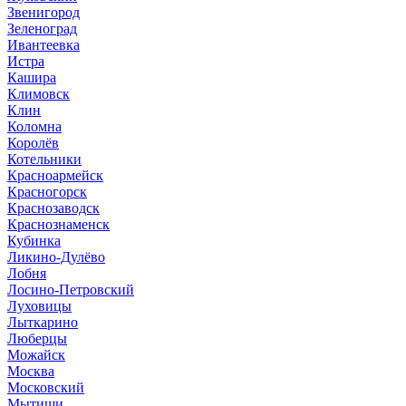
Звенигород
Зеленоград
Ивантеевка
Истра
Кашира
Климовск
Клин
Коломна
Королёв
Котельники
Красноармейск
Красногорск
Краснозаводск
Краснознаменск
Кубинка
Ликино-Дулёво
Лобня
Лосино-Петровский
Луховицы
Лыткарино
Люберцы
Можайск
Москва
Московский
Мытищи