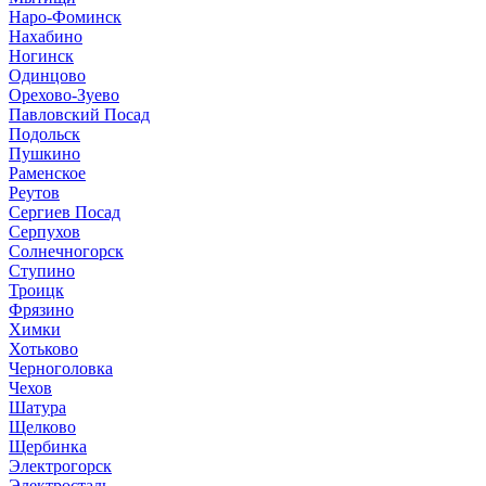
Наро-Фоминск
Нахабино
Ногинск
Одинцово
Орехово-Зуево
Павловский Посад
Подольск
Пушкино
Раменское
Реутов
Сергиев Посад
Серпухов
Солнечногорск
Ступино
Троицк
Фрязино
Химки
Хотьково
Черноголовка
Чехов
Шатура
Щелково
Щербинка
Электрогорск
Электросталь