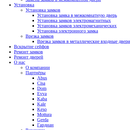
Установка
Установка замков
Установка замка в межкомнатную дверь
Установка замков электромагнитных
Установка замков электромеханических
Установка электронного замка
Врезка замков
Врезка замков в металлические входные двер
Вскрытие сейфов
Ремонт замков
Ремонт дверей
О нас
О компании
Партнёры
Abus
Cisa
Dom
Evva
Kaba
Kale
Keso
Mottura
Gerda
Гардиан